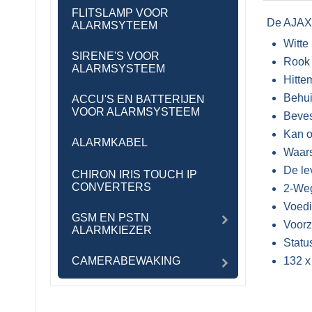
FLITSLAMP VOOR
De AJAX 
ALARMSYTEEM
Witte
SIRENE'S VOOR
Rook 
ALARMSYSTEEM
Hitte
Behui
ACCU'S EN BATTERIJEN
VOOR ALARMSYSTEEM
Beves
Kan o
ALARMKABEL
Waars
De le
CHIRON IRIS TOUCH IP
CONVERTERS
2-We
Voedi
GSM EN PSTN
Voorz
ALARMKIEZER
Statu
CAMERABEWAKING
132 х