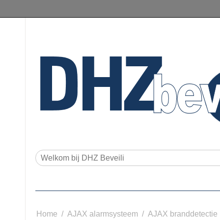
Home
/
AJAX alarmsysteem
/
AJAX branddetectie