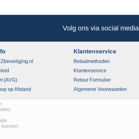
Volg ons via social media
nfo
Klantenservice
Zbeveiliging.nl
Betaalmethoden
eleid
​Klantenservice
et (AVG)
Retour Formulier
op op Afstand
Algemene Voorwaarden
r
aties
nde
en kunnen