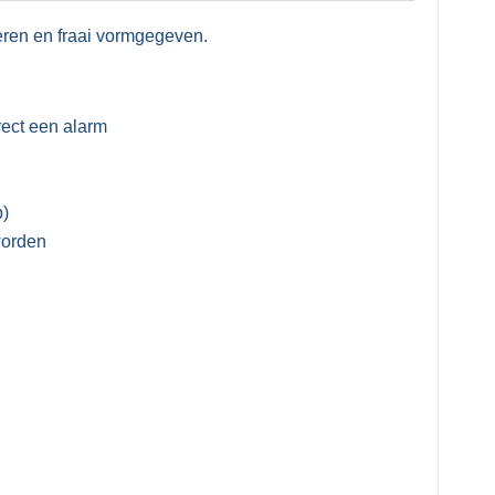
eren en fraai vormgegeven.
irect een alarm
b)
worden