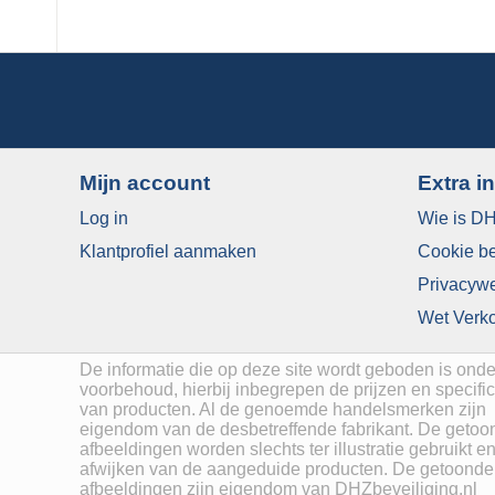
Mijn account
Extra i
Log in
Wie is DH
Klantprofiel aanmaken
​Cookie b
​Privacyw
Wet Verko
De informatie die op deze site wordt geboden is onde
voorbehoud, hierbij inbegrepen de prijzen en specific
van producten. Al de genoemde handelsmerken zijn
eigendom van de desbetreffende fabrikant. De getoo
afbeeldingen worden slechts ter illustratie gebruikt 
afwijken van de aangeduide producten. De getoonde
afbeeldingen zijn eigendom van DHZbeveiliging.nl