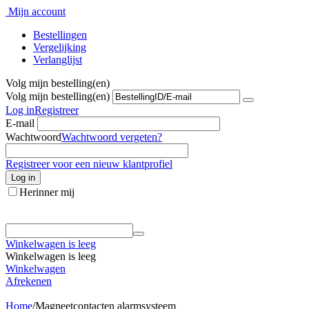
Mijn account
Bestellingen
Vergelijking
Verlanglijst
Volg mijn bestelling(en)
Volg mijn bestelling(en)
Log in
Registreer
E-mail
Wachtwoord
Wachtwoord vergeten?
Registreer voor een nieuw klantprofiel
Log in
Herinner mij
Winkelwagen is leeg
Winkelwagen is leeg
Winkelwagen
Afrekenen
Home
/
Magneetcontacten alarmsysteem