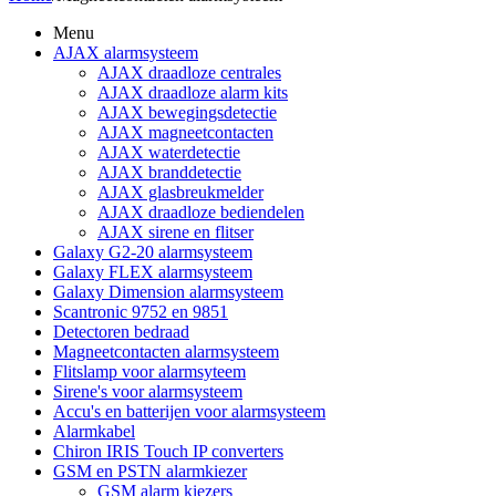
Menu
AJAX alarmsysteem
AJAX draadloze centrales
AJAX draadloze alarm kits
AJAX bewegingsdetectie
AJAX magneetcontacten
AJAX waterdetectie
AJAX branddetectie
AJAX glasbreukmelder
AJAX draadloze bediendelen
AJAX sirene en flitser
Galaxy G2-20 alarmsysteem
Galaxy FLEX alarmsysteem
Galaxy Dimension alarmsysteem
Scantronic 9752 en 9851
Detectoren bedraad
Magneetcontacten alarmsysteem
Flitslamp voor alarmsyteem
Sirene's voor alarmsysteem
Accu's en batterijen voor alarmsysteem
Alarmkabel
Chiron IRIS Touch IP converters
GSM en PSTN alarmkiezer
GSM alarm kiezers